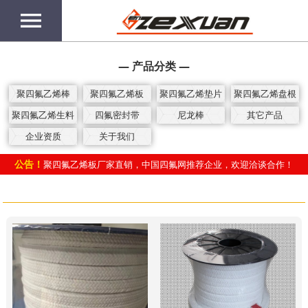
menu
— 产品分类 —
聚四氟乙烯棒
聚四氟乙烯板
聚四氟乙烯垫片
聚四氟乙烯盘根
聚四氟乙烯生料
四氟密封带
尼龙棒
其它产品
带
企业资质
关于我们
公告！
聚四氟乙烯板厂家直销，中国四氟网推荐企业，欢迎洽谈合作！