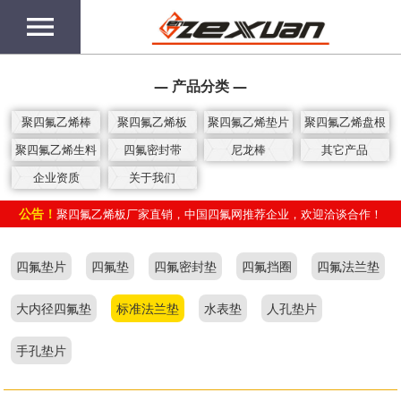
menu
— 产品分类 —
聚四氟乙烯棒
聚四氟乙烯板
聚四氟乙烯垫片
聚四氟乙烯盘根
聚四氟乙烯生料
四氟密封带
尼龙棒
其它产品
带
企业资质
关于我们
公告！
聚四氟乙烯板厂家直销，中国四氟网推荐企业，欢迎洽谈合作！
四氟垫片
四氟垫
四氟密封垫
四氟挡圈
四氟法兰垫
大内径四氟垫
标准法兰垫
水表垫
人孔垫片
手孔垫片